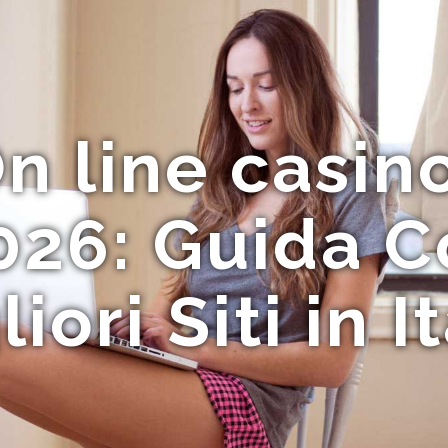
n line casin
026: Guida 
iori Siti in I