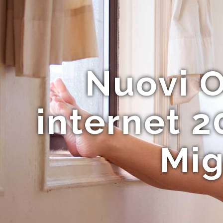
Nuovi O
internet 2
Migl