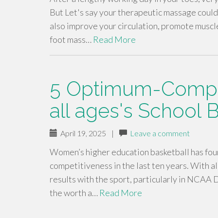
But Let's say your therapeutic massage could 
also improve your circulation, promote musc
foot mass…
Read More
5 Optimum-Comp
all ages's School 
April 19, 2025
|
Leave a comment
Women’s higher education basketball has foun
competitiveness in the last ten years. With a
results with the sport, particularly in NCAA Di
the worth a…
Read More