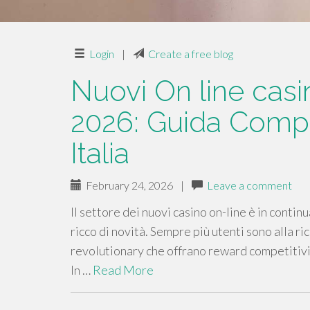
Login
|
Create a free blog
Nuovi On line casi
2026: Guida Complet
Italia
February 24, 2026
|
Leave a comment
Il settore dei nuovi casino on-line è in contin
ricco di novità. Sempre più utenti sono alla ri
revolutionary che offrano reward competitivi
In …
Read More