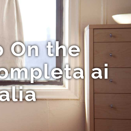
o On the
Completa ai
talia